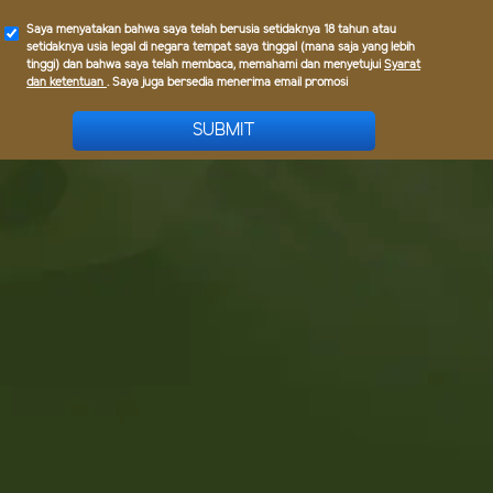
Saya menyatakan bahwa saya telah berusia setidaknya 18 tahun atau
setidaknya usia legal di negara tempat saya tinggal (mana saja yang lebih
tinggi) dan bahwa saya telah membaca, memahami dan menyetujui
Syarat
dan ketentuan
. Saya juga bersedia menerima email promosi
SUBMIT