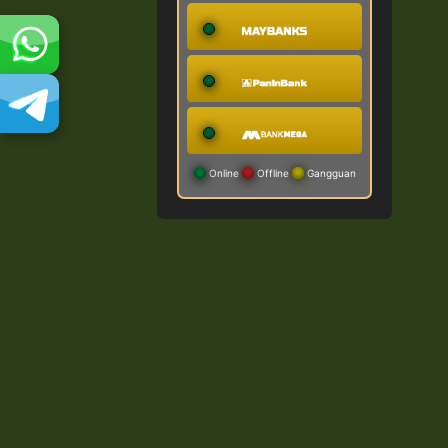
Online
Offline
Gangguan