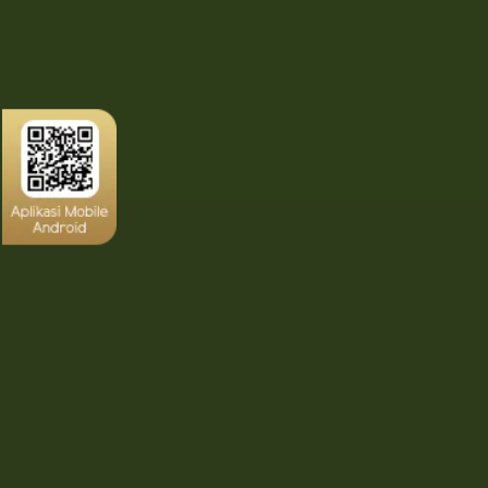
TENTANG KAMI
JAD