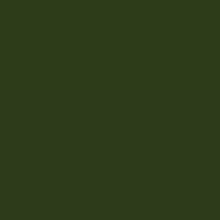
SLOT
ZONA POWERNET