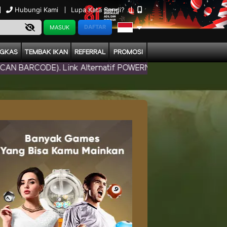
Hubungi Kami
Lupa Kata Sandi?
DAFTAR
NGKAS
TEMBAK IKAN
REFERRAL
PROMOSI
 Link Alternatif POWERNET : 🌐 https://pwnbos.com/ 🌐 htt