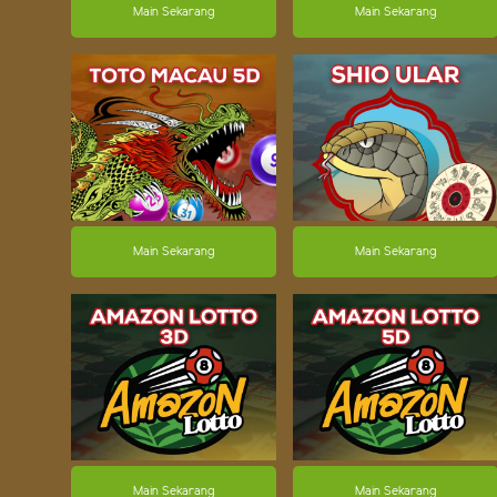
Main Sekarang
Main Sekarang
Main Sekarang
Main Sekarang
Main Sekarang
Main Sekarang