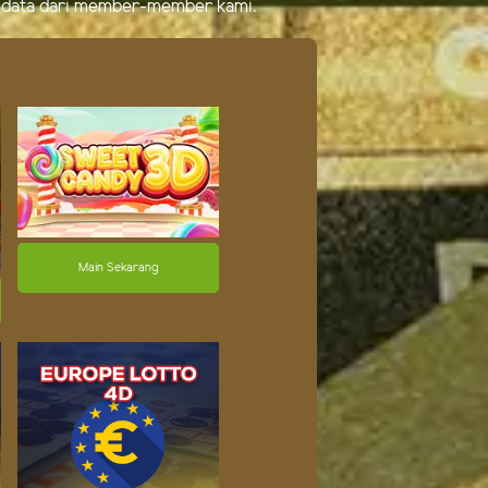
an data dari member-member kami.
Main Sekarang