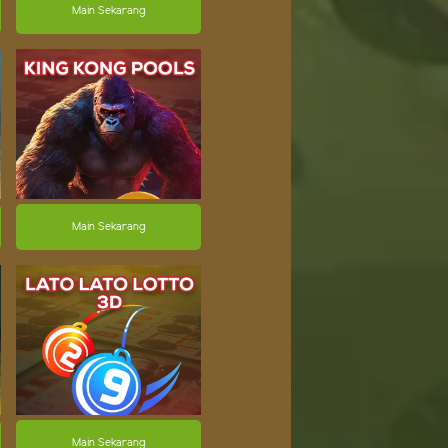
Main Sekarang
Main Sekarang
Main Sekarang