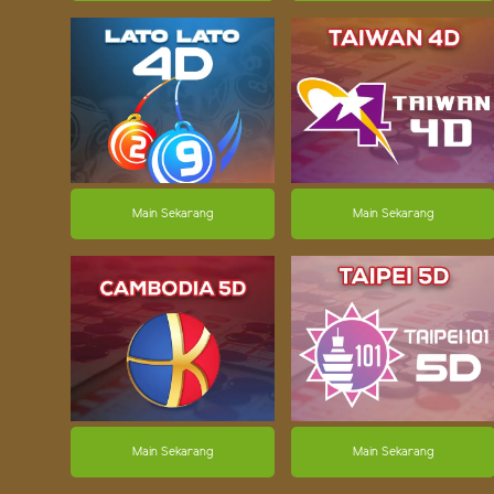
Main Sekarang
Main Sekarang
Main Sekarang
Main Sekarang