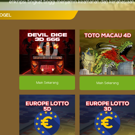
enkripsi tingkat tinggi menjamin keamanan dan kerahasia
OGEL
Main Sekarang
Main Sekarang