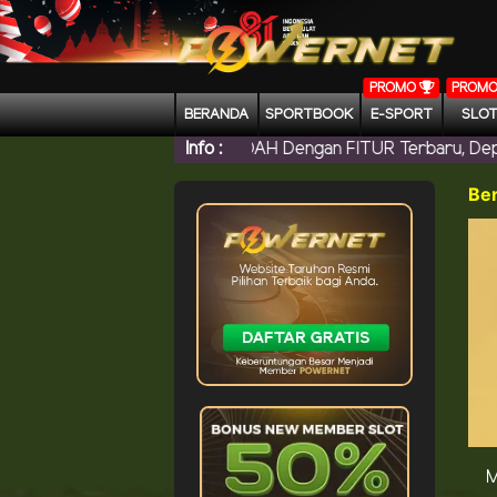
PROMO
PROM
BERANDA
SPORTBOOK
E-SPORT
SLO
engan FITUR Terbaru, Deposit Via : - VIRTUAL ACCOUNT - E-
Info :
Be
M