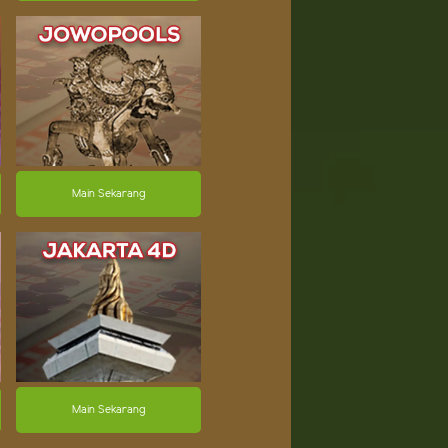
Main Sekarang
Main Sekarang