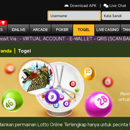
Download APK
Live Chat
O
TS
IDNLIVE
ARCADE
POKER
TOGEL
LIVE CASINO
TA
WALLET - QRIS (SCAN BARCODE). Link Alternatif POWERNET : 
randa
Togel
ainkan permainan Lotto Online Terlengkap hanya untuk pecinta