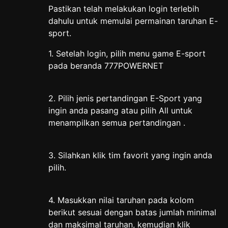
Pastikan telah melakukan login terlebih
dahulu untuk memulai permainan taruhan E-
sport.
1. Setelah login, pilih menu game E-sport
pada beranda 777POWERNET
2. Pilih jenis pertandingan E-Sport yang
ingin anda pasang atau pilih All untuk
menampilkan semua pertandingan .
3. Silahkan klik tim favorit yang ingin anda
pilih.
4. Masukkan nilai taruhan pada kolom
berikut sesuai dengan batas jumlah minimal
dan maksimal taruhan, kemudian klik