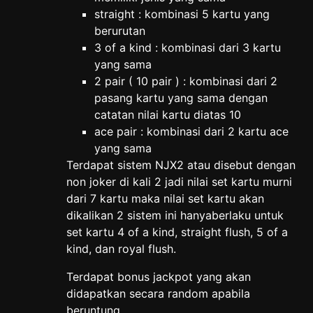
straight : kombinasi 5 kartu yang
berurutan
3 of a kind : kombinasi dari 3 kartu
yang sama
2 pair ( 10 pair ) : kombinasi dari 2
pasang kartu yang sama dengan
catatan nilai kartu diatas 10
ace pair : kombinasi dari 2 kartu ace
yang sama
Terdapat sistem NJX2 atau disebut dengan
non joker di kali 2 jadi nilai set kartu murni
dari 7 kartu maka nilai set kartu akan
dikalikan 2 sistem ini hanyaberlaku untuk
set kartu 4 of a kind, straight flush, 5 of a
kind, dan royal flush.
Terdapat bonus jackpot yang akan
didapatkan secara random apabila
beruntung