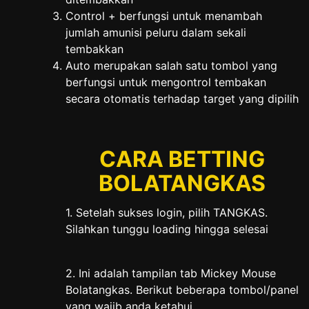
Control + berfungsi untuk menambah
jumlah amunisi peluru dalam sekali
tembakkan
Auto merupakan salah satu tombol yang
berfungsi untuk mengontrol tembakan
secara otomatis terhadap target yang dipilih
CARA BETTING
BOLATANGKAS
1. Setelah sukses login, pilih TANGKAS.
Silahkan tunggu loading hingga selesai
2. Ini adalah tampilan tab Mickey Mouse
Bolatangkas. Berikut beberapa tombol/panel
yang wajib anda ketahui