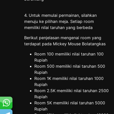
4. Untuk memulai permainan, silahkan
menuju ke pilihan meja. Setiap room
memiliki nilai taruhan yang berbeda
Berikut penjelasan mengenai room yang
terdapat pada Mickey Mouse Bolatangkas
Room 100 memiliki nilai taruhan 100
Rupiah
Room 500 memiliki nilai taruhan 500
Rupiah
Room 1K memiliki nilai taruhan 1000
Rupiah
Room 2.5K memiliki nilai taruhan 2500
Rupiah
Room 5K memiliki nilai taruhan 5000
Rupiah