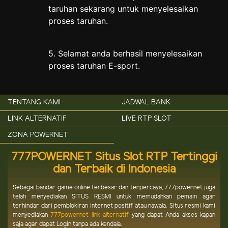
taruhan sekarang untuk menyelesaikan
proses taruhan.
5. Selamat anda berhasil menyelesaikan
proses taruhan E-sport.
TENTANG KAMI
JADWAL BANK
LINK ALTERNATIF
LIVE RTP SLOT
ZONA POWERNET
777POWERNET Situs Slot RTP Tertinggi
dan Terbaik di Indonesia
Sebagai bandar game online terbesar dan terpercaya, 777powernet juga
telah menyediakan SITUS RESMI untuk memudahkan pemain agar
terhindar dari pemblokiran internet positif atau nawala. Situs resmi kami
menyediakan
777powernet link alternatif
yang dapat Anda akses kapan
saja agar dapat Login tanpa ada kendala.