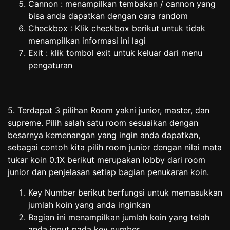
Cannon : menampilkan tembakan / cannon yang
bisa anda dapatkan dengan cara random
Checkbox : Klik checkbox berikut untuk tidak
menampilkan informasi ini lagi
Exit : klik tombol exit untuk keluar dari menu
pengaturan
5. Terdapat 3 pilihan Room yakni junior, master, dan
supreme. Pilih salah satu room sesuaikan dengan
besarnya kemenangan yang ingin anda dapatkan,
sebagai contoh kita pilih room junior dengan nilai mata
tukar koin 0.1X berikut merupakan lobby dari room
junior dan penjelasan setiap bagian penukaran koin.
Key Number berikut berfungsi untuk memasukkan
jumlah koin yang anda inginkan
Bagian ini menampilkan jumlah koin yang telah
anda input pada key number