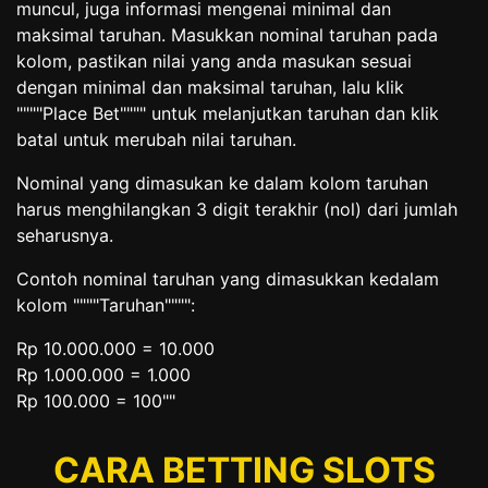
muncul, juga informasi mengenai minimal dan
maksimal taruhan. Masukkan nominal taruhan pada
kolom, pastikan nilai yang anda masukan sesuai
dengan minimal dan maksimal taruhan, lalu klik
""""Place Bet"""" untuk melanjutkan taruhan dan klik
batal untuk merubah nilai taruhan.
Nominal yang dimasukan ke dalam kolom taruhan
harus menghilangkan 3 digit terakhir (nol) dari jumlah
seharusnya.
Contoh nominal taruhan yang dimasukkan kedalam
kolom """"Taruhan"""":
Rp 10.000.000 = 10.000
Rp 1.000.000 = 1.000
Rp 100.000 = 100""
CARA BETTING SLOTS