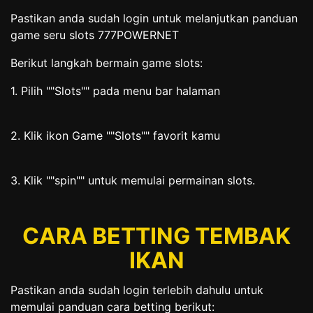
Pastikan anda sudah login untuk melanjutkan panduan
game seru slots 777POWERNET
Berikut langkah bermain game slots:
1. Pilih ""Slots"" pada menu bar halaman
2. Klik ikon Game ""Slots"" favorit kamu
3. Klik ""spin"" untuk memulai permainan slots.
CARA BETTING TEMBAK
IKAN
Pastikan anda sudah login terlebih dahulu untuk
memulai panduan cara betting berikut: